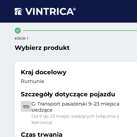
KROK 1
Wybierz produkt
Kraj docelowy
Rumunia
Szczegóły dotyczące pojazdu
G:
Transport pasażerski 9–23 miejsca
siedzące
Od 9 do 23 miejsc siedzących (włącznie z
kierowcą)
Czas trwania