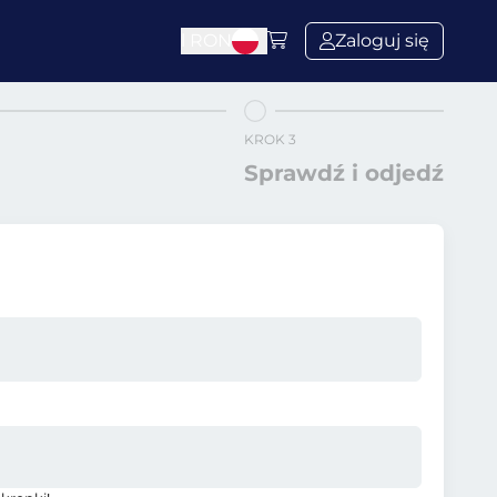
l
RON
Zaloguj się
KROK 3
Sprawdź i odjedź