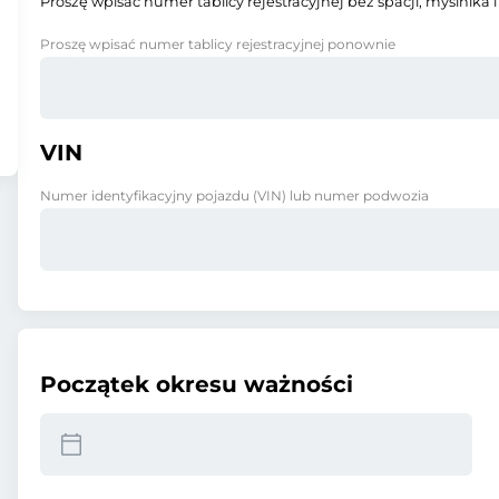
Proszę wpisać numer tablicy rejestracyjnej bez spacji, myślnika i
Proszę wpisać numer tablicy rejestracyjnej ponownie
VIN
Numer identyfikacyjny pojazdu (VIN) lub numer podwozia
Początek okresu ważności