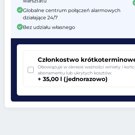
warsztatu
Globalne centrum połączeń alarmowych
działające 24/7
Bez udziału własnego
Członkostwo krótkoterminow
Obowiązuje w okresie ważności winiety i końc
abonamentu lub ukrytych kosztów.
+ 35,00 l (jednorazowo)