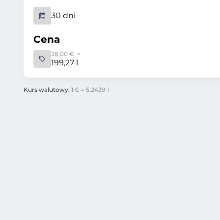
30 dni
Cena
38,00 € =
199,27 l
Kurs walutowy:
1 € = 5,2439 l