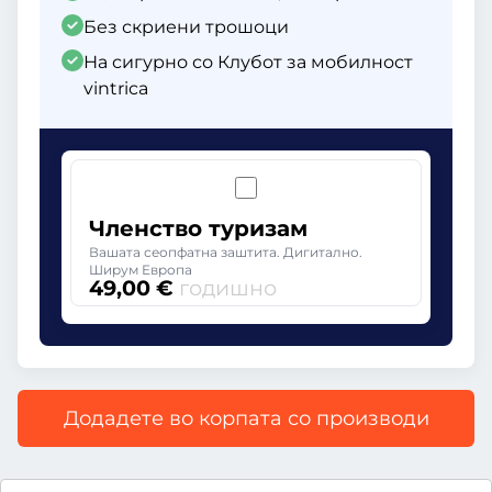
Без скриени трошоци
На сигурно со Клубот за мобилност
vintrica
Членство туризам
Вашата сеопфатна заштита. Дигитално.
Ширум Европа
49,00 €
годишно
Додадете во корпата со производи
Сите цени со вклучен законски ДДВ.