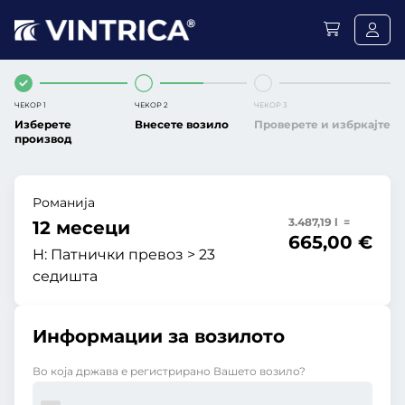
ЧЕКОР 1
ЧЕКОР 2
ЧЕКОР 3
Изберете
Внесете возило
Проверете и избркајте
производ
Романија
3.487,19 l =
12 месеци
665,00 €
H:
Патнички превоз > 23
седишта
Информации за возилото
Во која држава е регистрирано Вашето возило?