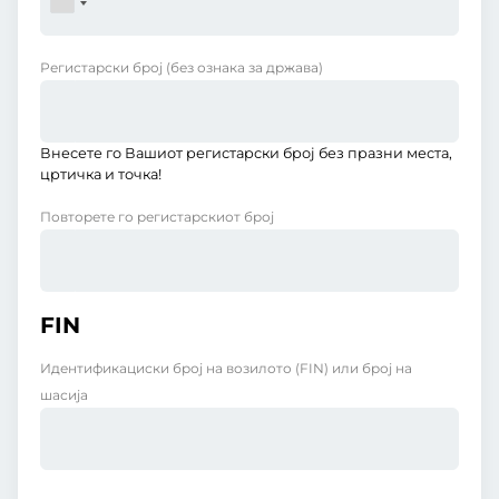
Регистарски број
(без ознака за држава)
Внесете го Вашиот регистарски број без празни места,
цртичка и точка!
Повторете го регистарскиот број
FIN
Идентификациски број на возилото (FIN) или број на
шасија