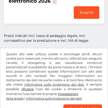
elettronico 2026
Avanti
Prezzi indicati incl. tassa di pedaggio legale, incl.
corrispettivo per la prestazione e incl. IVA di legge
Questo sito web utilizza cookie e tecnologie simili. Alcuni
cookie sono essenziali, mentre altri sono utilizzati per eseguire
l’analisi, il retargeting e per visualizzare contenuti
l
RON
personalizzati e pubblicità da parte nostra e di terzi. I fornitori
terzi possono combinare queste informazioni con altri dati
raccolti in altri contesti. Per maggiori informazioni sul
trattamento dei dati da parte nostra e di terzi fare riferimento
Facebook
Instagram
alla nostra
Informativa sulla protezione dei dati
. è sempre
possibile
rifiutare
l’uso dei cookie o limitarne in qualsiasi
CGC / Diritto di recesso
momento l’uso tramite le proprie
Impostazioni
.
Informativa sulla protezione dei dati
Nota legale
|
Informativa sulla protezione dei dati
Impostazioni dei cookie
Nota legale