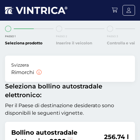
PASSO 1
PASSO 2
PASSO 3
Seleziona prodotto
Inserire il veicolon
Controlla e vai
Svizzera
Rimorchi
Seleziona bollino autostradale
elettronico:
Per il Paese di destinazione desiderato sono
disponibili le seguenti vignette.
Bollino autostradale
256.74 l