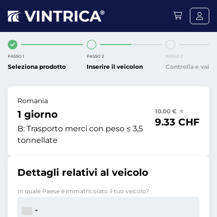
PASSO 1
PASSO 2
PASSO 3
Seleziona prodotto
Inserire il veicolon
Controlla e vai
Romania
10.00 € =
1 giorno
9.33 CHF
B:
Trasporto merci con peso ≤ 3,5
tonnellate
Dettagli relativi al veicolo
In quale Paese è immatricolato il tuo veicolo?