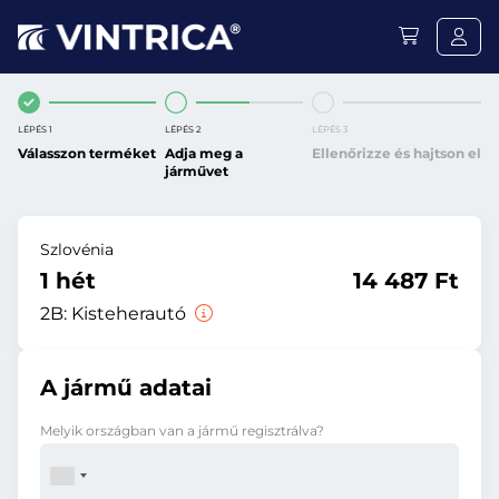
LÉPÉS 1
LÉPÉS 2
LÉPÉS 3
Válasszon terméket
Adja meg a
Ellenőrizze és hajtson el
járművet
Szlovénia
1 hét
14 487 Ft
2B:
Kisteherautó
A jármű adatai
Melyik országban van a jármű regisztrálva?