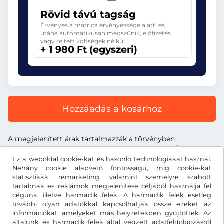
Rövid távú tagság
Érvényes a matrica érvényessége alatt, és
utána automatikusan megszűnik, előfizetés
vagy rejtett költségek nélkül.
+ 1 980 Ft (egyszeri)
Hozzáadás a kosárhoz
A megjelenített árak tartalmazzák a törvényben
meghatározott útdíjat, a szolgáltatás árát és az ÁFA-t.
Ez a weboldal cookie-kat és hasonló technológiákat használ.
Néhány cookie alapvető fontosságú, míg cookie-kat
statisztikák, remarketing, valamint személyre szabott
tartalmak és reklámok megjelenítése céljából használja fel
cégünk, illetve harmadik felek. A harmadik felek esetleg
Ft
HUF
további olyan adatokkal kapcsolhatják össze ezeket az
információkat, amelyeket más helyzetekben gyűjtöttek. Az
általunk és harmadik felek által végzett adatfeldolgozásról