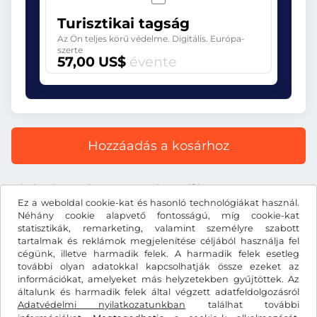
Turisztikai tagság
Az Ön teljes körű védelme. Digitális. Európa-
szerte
57,00 US$
évente
Hozzáadás a kosárhoz
Minden ár tartalmazza a törvényes áfát.
Ez a weboldal cookie-kat és hasonló technológiákat használ.
Néhány cookie alapvető fontosságú, míg cookie-kat
statisztikák, remarketing, valamint személyre szabott
tartalmak és reklámok megjelenítése céljából használja fel
cégünk, illetve harmadik felek. A harmadik felek esetleg
US$
USD
további olyan adatokkal kapcsolhatják össze ezeket az
információkat, amelyeket más helyzetekben gyűjtöttek. Az
általunk és harmadik felek által végzett adatfeldolgozásról
Adatvédelmi nyilatkozatunkban
Facebook
Instagram
találhat további