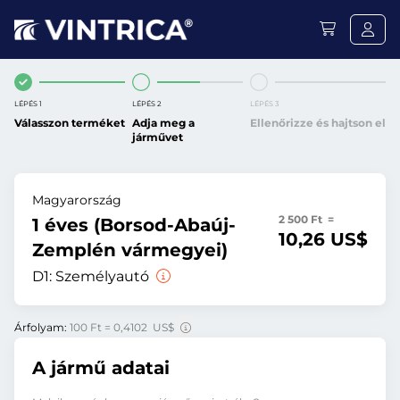
LÉPÉS 1
LÉPÉS 2
LÉPÉS 3
Válasszon terméket
Adja meg a
Ellenőrizze és hajtson el
járművet
Magyarország
2 500 Ft =
1 éves (Borsod-Abaúj-
10,26 US$
Zemplén vármegyei)
D1:
Személyautó
Árfolyam:
100 Ft = 0,4102 US$
A jármű adatai