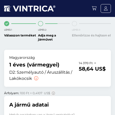
LÉPÉS 1
LÉPÉS 2
LÉPÉS 3
Válasszon terméket
Adja meg a
Ellenőrizze és hajtson el
járművet
Magyarország
14 370 Ft =
1 éves (vármegyei)
58,64 US$
D2:
Személyautó / Áruszállítás /
Lakókocsik
Árfolyam:
100 Ft = 0,4107 US$
A jármű adatai
Melyik országban van a jármű regisztrálva?