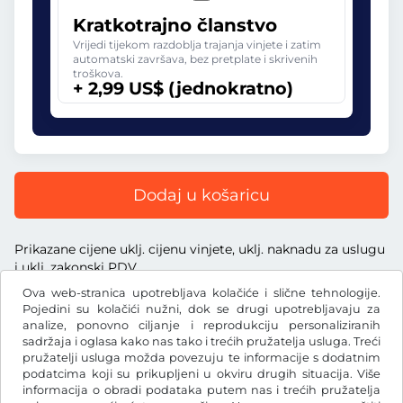
Kratkotrajno članstvo
Vrijedi tijekom razdoblja trajanja vinjete i zatim
automatski završava, bez pretplate i skrivenih
troškova.
+ 2,99 US$ (jednokratno)
Dodaj u košaricu
Prikazane cijene uklj. cijenu vinjete, uklj. naknadu za uslugu
i uklj. zakonski PDV
Ova web-stranica upotrebljava kolačiće i slične tehnologije.
Pojedini su kolačići nužni, dok se drugi upotrebljavaju za
analize, ponovno ciljanje i reprodukciju personaliziranih
sadržaja i oglasa kako nas tako i trećih pružatelja usluga. Treći
US$
pružatelji usluga možda povezuju te informacije s dodatnim
USD
podatcima koji su prikupljeni u okviru drugih situacija. Više
informacija o obradi podataka putem nas i trećih pružatelja