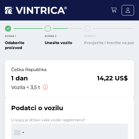
KORAK 1
KORAK 2
KORAK 3
Odaberite
Unesite vozilo
Provjerite i krenite na put
proizvod
Češka Republika
1 dan
14,22 US$
Vozila < 3,5 t
Podatci o vozilu
U kojoj je državi vaše vozilo registrirano?