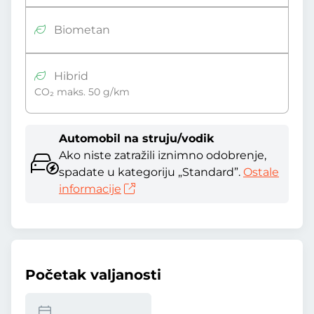
Biometan
Hibrid
CO₂ maks. 50 g/km
Automobil na struju/vodik
Ako niste zatražili iznimno odobrenje,
spadate u kategoriju „Standard”.
Ostale
informacije
Početak valjanosti