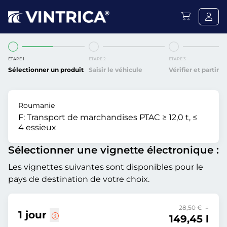
ÉTAPE 1
ÉTAPE 2
ÉTAPE 3
Sélectionner un produit
Saisir le véhicule
Vérifier et partir
Roumanie
F:
Transport de marchandises PTAC ≥ 12,0 t, ≤
4 essieux
Sélectionner une vignette électronique :
Les vignettes suivantes sont disponibles pour le
pays de destination de votre choix.
28,50 € =
1 jour
149,45 l