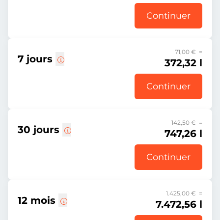
Continuer
71,00 € =
7 jours
372,32 l
Continuer
142,50 € =
30 jours
747,26 l
Continuer
1.425,00 € =
12 mois
7.472,56 l