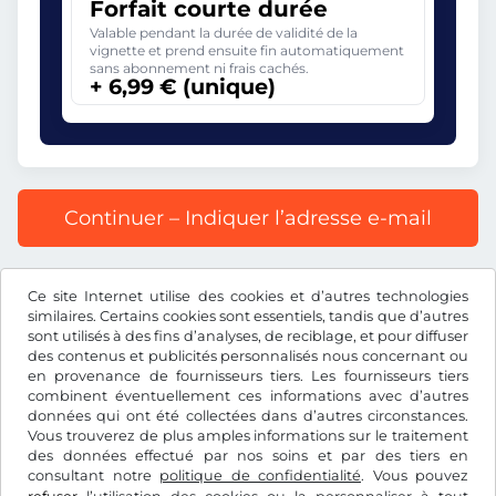
Forfait courte durée
Valable pendant la durée de validité de la
vignette et prend ensuite fin automatiquement
sans abonnement ni frais cachés.
+ 6,99 € (unique)
Continuer – Indiquer l’adresse e-mail
Prix affiché comprenant la redevance autoroutière, y
Ce site Internet utilise des cookies et d’autres technologies
compris les frais d’enregistrement et la TVA.
similaires. Certains cookies sont essentiels, tandis que d’autres
sont utilisés à des fins d’analyses, de reciblage, et pour diffuser
des contenus et publicités personnalisés nous concernant ou
en provenance de fournisseurs tiers. Les fournisseurs tiers
combinent éventuellement ces informations avec d’autres
données qui ont été collectées dans d’autres circonstances.
€
EUR
Vous trouverez de plus amples informations sur le traitement
des données effectué par nos soins et par des tiers en
consultant notre
politique de confidentialité
. Vous pouvez
Facebook
Instagram