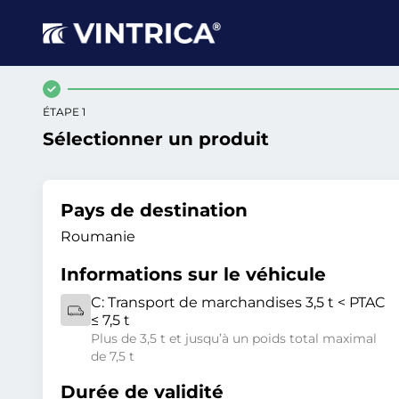
ÉTAPE 1
Sélectionner un produit
Pays de destination
Roumanie
Informations sur le véhicule
C:
Transport de marchandises 3,5 t < PTAC
≤ 7,5 t
Plus de 3,5 t et jusqu’à un poids total maximal
de 7,5 t
Durée de validité