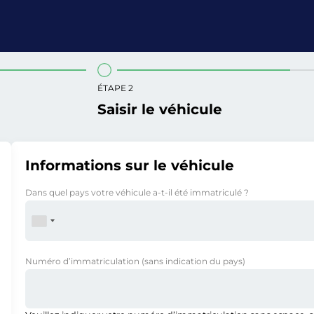
ÉTAPE 2
Saisir le véhicule
Informations sur le véhicule
Dans quel pays votre véhicule a-t-il été immatriculé ?
Numéro d’immatriculation
(sans indication du pays)