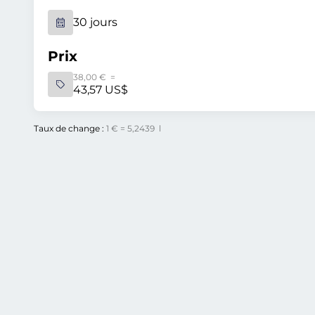
30 jours
Prix
38,00 € =
43,57 US$
Taux de change :
1 € = 5,2439 l