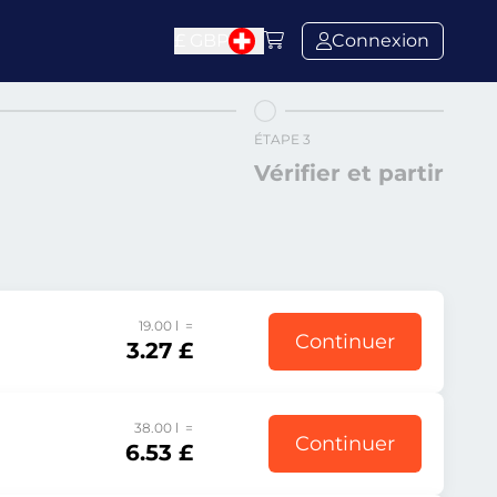
£
GBP
Connexion
ÉTAPE 3
Vérifier et partir
19.00 l =
Continuer
3.27 £
38.00 l =
Continuer
6.53 £