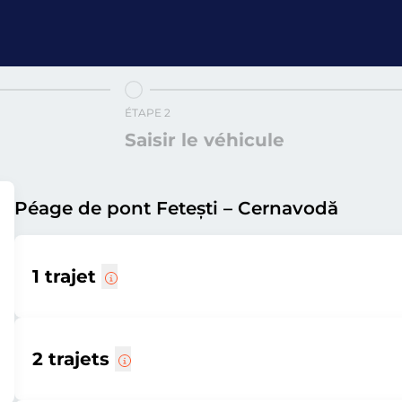
ÉTAPE 2
Saisir le véhicule
Péage de pont Fetești – Cernavodă
1 trajet
2 trajets