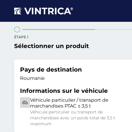
ÉTAPE 1
Sélectionner un produit
Pays de destination
Roumanie
Informations sur le véhicule
Véhicule particulier / transport de
marchandises PTAC ≤ 3,5 t
Véhicule particulier ou transport de
marchandises avec un poids total de 3,5 t
maximum