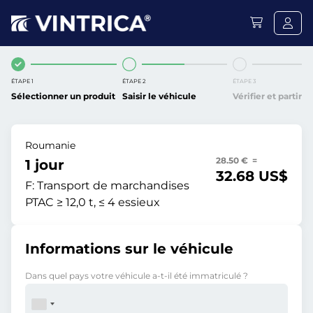
ÉTAPE 1
ÉTAPE 2
ÉTAPE 3
Sélectionner un produit
Saisir le véhicule
Vérifier et partir
Roumanie
28.50 € =
1 jour
32.68 US$
F:
Transport de marchandises
PTAC ≥ 12,0 t, ≤ 4 essieux
Informations sur le véhicule
Dans quel pays votre véhicule a-t-il été immatriculé ?