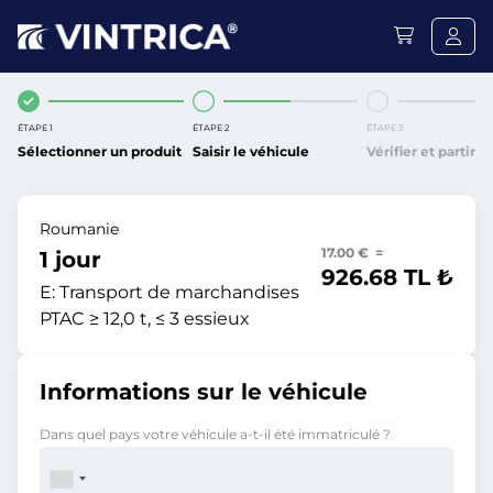
ÉTAPE 1
ÉTAPE 2
ÉTAPE 3
Sélectionner un produit
Saisir le véhicule
Vérifier et partir
Roumanie
17.00 € =
1 jour
926.68 TL ₺
E:
Transport de marchandises
PTAC ≥ 12,0 t, ≤ 3 essieux
Informations sur le véhicule
Dans quel pays votre véhicule a-t-il été immatriculé ?