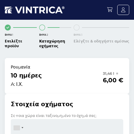
ΒΉΜΑ 1
ΒΉΜΑ 2
ΒΉΜΑ 3
Επιλέξτε
Καταχώρηση
Ελέγξτε & οδηγήστε αμέσως
προϊόν
οχήματος
Ρουμανία
31,46 l =
10 ημέρες
6,00 €
A:
Ι.Χ.
Στοιχεία οχήματος
Σε ποια χώρα είναι ταξινομημένο το όχημά σας;