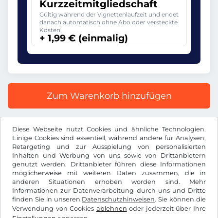
Kurzzeitmitgliedschaft
Gültig während der Vignettenlaufzeit und endet
danach automatisch ohne Abo oder versteckte
Kosten.
+ 1,99 € (einmalig)
Zum Warenkorb hinzufügen
Alle Preise inkl. gesetzlicher MwSt.
Diese Webseite nutzt Cookies und ähnliche Technologien.
Einige Cookies sind essentiell, während andere für Analysen,
Retargeting und zur Ausspielung von personalisierten
Inhalten und Werbung von uns sowie von Drittanbietern
genutzt werden. Drittanbieter führen diese Informationen
möglicherweise mit weiteren Daten zusammen, die in
€
EUR
anderen Situationen erhoben worden sind. Mehr
Informationen zur Datenverarbeitung durch uns und Dritte
finden Sie in unseren
Datenschutzhinweisen
. Sie können die
Facebook
Instagram
Verwendung von Cookies
ablehnen
oder jederzeit über Ihre