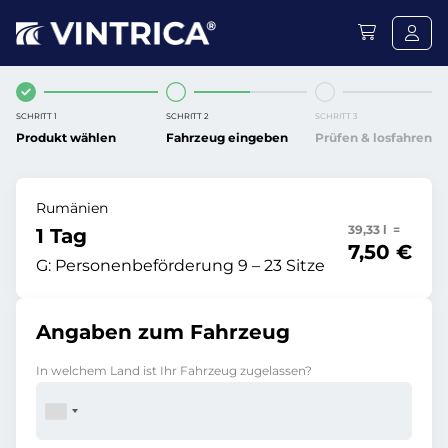
SCHRITT 1
SCHRITT 2
SCHRITT 3
Produkt wählen
Fahrzeug eingeben
Prüfen & losfahren
Rumänien
39,33 l =
1 Tag
7,50 €
G:
Personenbeförderung 9 – 23 Sitze
Angaben zum Fahrzeug
In welchem Land ist Ihr Fahrzeug zugelassen?