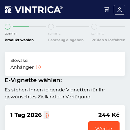
SCHRITT 1
SCHRITT 2
SCHRITT 3
Produkt wählen
Fahrzeug eingeben
Prüfen & losfahren
Slowakei
Anhänger
E-Vignette wählen:
Es stehen Ihnen folgende Vignetten für Ihr
gewünschtes Zielland zur Verfügung.
1 Tag 2026
244 Kč
Weiter