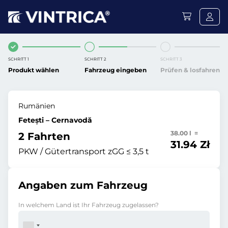
SCHRITT 1
SCHRITT 2
SCHRITT 3
Produkt wählen
Fahrzeug eingeben
Prüfen & losfahren
Rumänien
Fetești – Cernavodă
38.00 l =
2 Fahrten
31.94 Zł
PKW / Gütertransport zGG ≤ 3,5 t
Angaben zum Fahrzeug
In welchem Land ist Ihr Fahrzeug zugelassen?