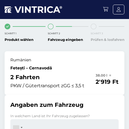
SCHRITT 1
SCHRITT 2
SCHRITT 3
Produkt wählen
Fahrzeug eingeben
Prüfen & losfahren
Rumänien
Fetești – Cernavodă
38.00 l =
2 Fahrten
2'919 Ft
PKW / Gütertransport zGG ≤ 3,5 t
Angaben zum Fahrzeug
In welchem Land ist Ihr Fahrzeug zugelassen?