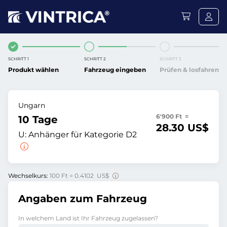
SCHRITT 1
SCHRITT 2
SCHRITT 3
Produkt wählen
Fahrzeug eingeben
Prüfen & losfahren
Ungarn
6'900 Ft =
10 Tage
28.30 US$
U:
Anhänger für Kategorie D2
Wechselkurs:
100 Ft = 0.4102 US$
Angaben zum Fahrzeug
In welchem Land ist Ihr Fahrzeug zugelassen?