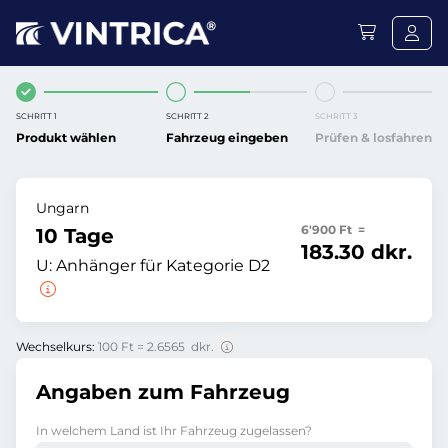
SCHRITT 1
SCHRITT 2
SCHRITT 3
Produkt wählen
Fahrzeug eingeben
Prüfen & losfahren
Ungarn
6'900 Ft =
10 Tage
183.30 dkr.
U:
Anhänger für Kategorie D2
Wechselkurs:
100 Ft = 2.6565 dkr.
Angaben zum Fahrzeug
In welchem Land ist Ihr Fahrzeug zugelassen?