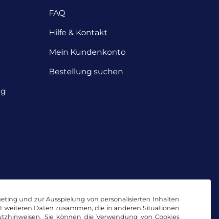
FAQ
Hilfe & Kontakt
Mein Kundenkonto
Bestellung suchen
ng
geting und zur Ausspielung von personalisierten Inhalten
it weiteren Daten zusammen, die in anderen Situationen
tzhinweisen
. Sie können die Verwendung von Cookies