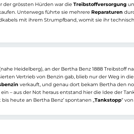
er der grössten Hürden war die
Treibstoffversorgung
unt
 kaufen. Unterwegs führte sie mehrere
Reparaturen
durc
ündkabels mit ihrem Strumpfband, womit sie ihr techni
he Heidelberg), an der Bertha Benz 1888 Treibstoff nach
sierten Vertrieb von Benzin gab, blieb nur der Weg in di
sbenzin
verkauft, und genau dort bekam Bertha den not
ein – aus der Not heraus entstand hier die Idee der Tan
rt bis heute an Bertha Benz’ spontanen „
Tankstopp
“ von