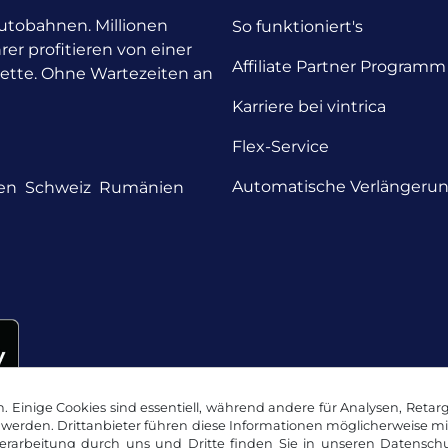
 Autobahnen. Millionen
So funktioniert's
rer profitieren von einer
Affiliate Partner Programm
nette. Ohne Wartezeiten an
Karriere bei vintrica
Flex-Service
Automatische Verlängeru
en
Schweiz
Rumänien
 Einige Cookies sind essentiell, während andere für Analysen, Retar
werden. Drittanbieter führen diese Informationen möglicherweise m
rarbeitung durch uns und Dritte finden Sie in unseren
Datenschu