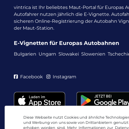
vintrica ist Ihr beliebtes Maut-Portal für Europas
Autofahrer nutzen jährlich die E-Vignette.
Autofah
sicheren Online-Registrierung der Autobahn Vig
der Maut-Station.
E-Vignetten für Europas Autobahnen
Bulgarien
Ungarn
Slowakei
Slowenien
Tschechi
Facebook
Instagram
Diese Webseite nutzt Cookies und ähnliche Technologien.
und Werbung von uns sowie von Drittanbietern genutzt 
erhoben worden sind. Mehr Informationen zur Datenve