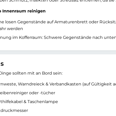
ben Schmutz, Insekten oder Streusalz entfernen, da sie
o Innenraum reinigen
ne losen Gegenstände auf Armaturenbrett oder Rücksitz
ahr werden
nung im Kofferraum: Schwere Gegenstände nach unten 
gs
Dinge sollten mit an Bord sein:
nweste, Warndreieck & Verbandkasten (auf Gültigkeit a
eibenreiniger oder -tücher
rthilfekabel & Taschenlampe
tdruckmesser