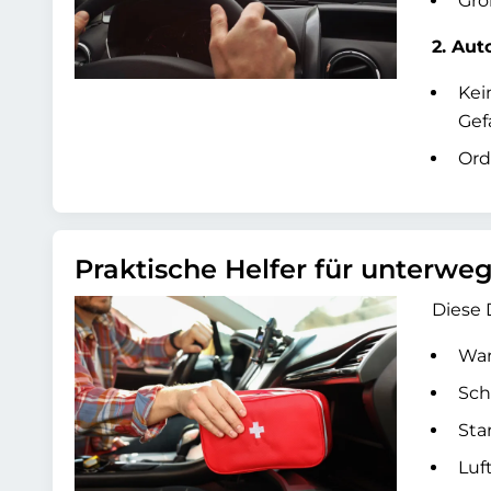
Gro
2. Aut
Kei
Gef
Ord
Praktische Helfer für unterwe
Diese 
War
Sch
Sta
Luf