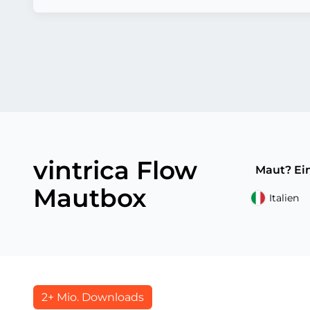
vintrica Flow
Maut? Ein
Mautbox
Italien
2+ Mio. Downloads