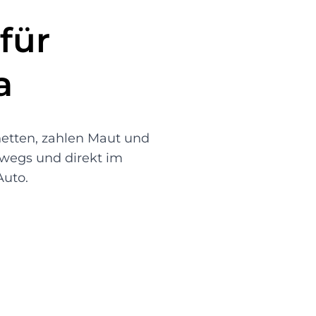
für
a
gnetten, zahlen Maut und
erwegs und direkt im
Auto.