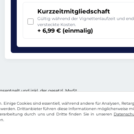
Kurzzeitmitgliedschaft
Gültig während der Vignettenlaufzeit und en
versteckte Kosten.
+ 6,99 € (einmalig)
ngsentgelt und inkl. der gesetzl. MwSt.
 Einige Cookies sind essentiell, während andere für Analysen, Retar
werden. Drittanbieter führen diese Informationen möglicherweise m
rarbeitung durch uns und Dritte finden Sie in unseren
Datenschu
n.