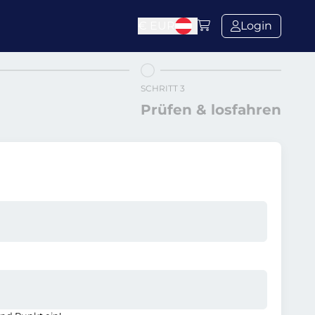
€
EUR
Login
SCHRITT 3
Prüfen & losfahren