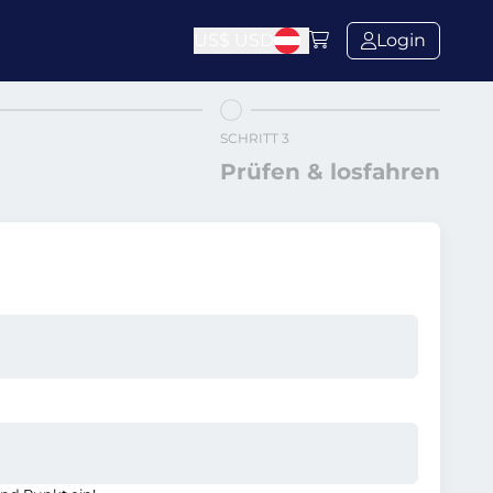
US$
USD
Login
SCHRITT 3
Prüfen & losfahren